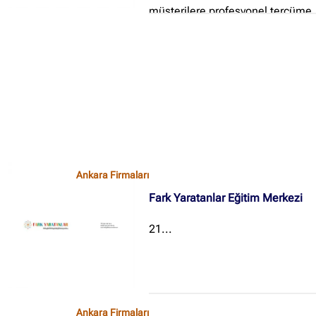
müşterilere profesyonel tercüme
hizmetleri sunan bir tercüme
bürosudur...
✖
Site içi arama
🔍
Ankara Firmaları
İçerik grupları
Fark Yaratanlar Eğitim Merkezi
Ankara Firmaları
(672)
21...
İstanbul Firmaları
(388)
İzmir Firmaları
(178)
Ankara Firmaları