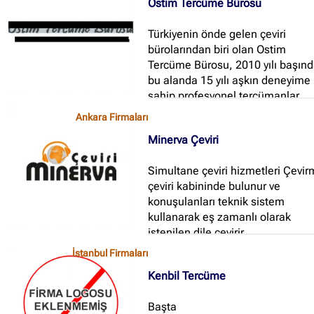
Ostim Tercüme Bürosu
Türkiyenin önde gelen çeviri
bürolarından biri olan Ostim
Tercüme Bürosu, 2010 yılı başınd
bu alanda 15 yılı aşkın deneyime
sahip profesyonel tercümanlar
tarafından kurulmuş olup, kalite
Ankara Firmaları
ödün vermeksizin tüm müşteriler
Minerva Çeviri
zaman ve fiyat açısından en iyi
şekilde hizmet verme çabası
Simultane çeviri hizmetleri Çevi
içindedir...
çeviri kabininde bulunur ve
konuşulanları teknik sistem
kullanarak eş zamanlı olarak
istenilen dile çevirir...
İstanbul Firmaları
Kenbil Tercüme
Başta