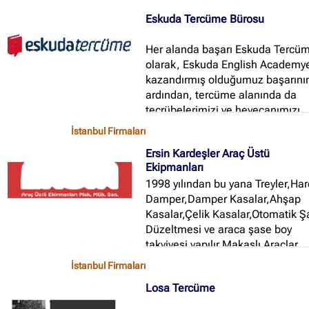
Eskuda Tercüme Bürosu
Her alanda başarı Eskuda Tercü
olarak, Eskuda English Academy
kazandırmış olduğumuz başarını
ardından, tercüme alanında da
tecrübelerimizi ve heyecanımızı
sizlerle paylaşmak ve bu konudak
İstanbul Firmaları
çözüm ortağınız olmak adına bir
Ersin Kardeşler Araç Üstü
atılım gerçekleştirdik...
Ekipmanları
1998 yılından bu yana Treyler,Ha
Damper,Damper Kasalar,Ahşap
Kasalar,Çelik Kasalar,Otomatik 
Düzeltmesi ve araca şase boy
takviyesi yapılır Makaslı Araçlar
Sispansiyon Körük Sistemine
İstanbul Firmaları
Çevirilir ilave Dingil Montajı ve
Losa Tercüme
Otomatik Dingil Kaldırma Sisteml
İmalat ve Tamirat sektöründe