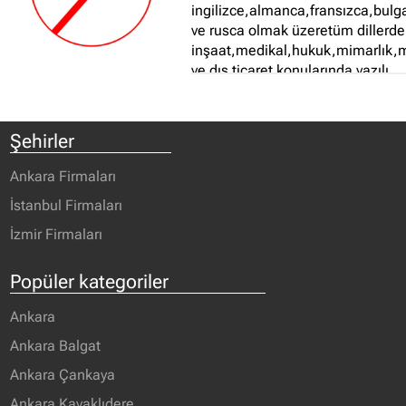
ingilizce,almanca,fransızca,bulg
ve rusca olmak üzeretüm dillerde
inşaat,medikal,hukuk,mimarlık,
ve dış ticaret konularında yazılı
çeviriler ile simültane ,yurt içi
rehberlik,refakat süreçlerinde
uzman mütercim-tercüman ve
Şehirler
öğretmen kadrosu ile çözüm
sunuyoruz...
Ankara Firmaları
İstanbul Firmaları
İzmir Firmaları
Popüler kategoriler
Ankara
Ankara Balgat
Ankara Çankaya
Ankara Kavaklıdere