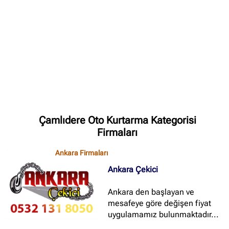
✖
Site içi arama
🔍
Çamlıdere Oto Kurtarma Kategorisi
İçerik grupları
Firmaları
Ankara Firmaları
(672)
Ankara Firmaları
İstanbul Firmaları
(388)
Ankara Çekici
İzmir Firmaları
(178)
Ankara den başlayan ve
mesafeye göre değişen fiyat
uygulamamız bulunmaktadır...