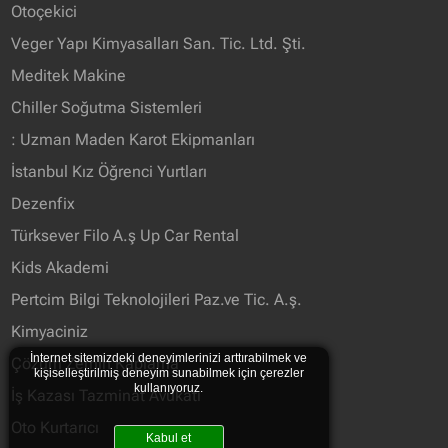
Otoçekici
Veger Yapı Kimyasalları San. Tic. Ltd. Şti.
Meditek Makine
Chiller Soğutma Sistemleri
: Uzman Maden Karot Ekipmanları
İstanbul Kız Öğrenci Yurtları
Dezenfix
Türksever Filo A.ş Up Car Rental
Kids Akademi
Pertcim Bilgi Teknolojileri Paz.ve Tic. A.ş.
Kimyaciniz
İnternet sitemizdeki deneyimlerinizi arttırabilmek ve
Çözüm Zemin Kaplama
kişiselleştirilmiş deneyim sunabilmek için çerezler
kullanıyoruz.
İş Kazası Tazminat Avukatı
Oto Kurtarıcı
Kabul et