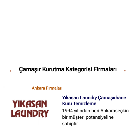
✖
Site içi arama
🔍
İçerik grupları
Çamaşır Kurutma Kategorisi Firmaları
Ankara Firmaları
(672)
İstanbul Firmaları
(388)
Ankara Firmaları
İzmir Firmaları
(178)
Yıkasan Laundry Çamaşırhane
Kuru Temizleme
1994 yılından beri Ankaraseçkin
bir müşteri potansiyeline
sahiptir...